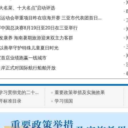
·
“十大名菜、十大名点”启动评选
·
运动会举重项目昨在琼海开赛 三亚市代表团首日...
·
中国总决赛8月19日至20日在三亚举行
·
发康养 海南暑期旅游迎来双主力客群
·
·
”以善举守护特殊儿童夏日时光
·
家首店业绩跑赢一线城市
·
口岸正式对国际航行船舶开放
·
习贯彻党的二十...
●
重要政策举措及实施效果
开标准目录
●
学习强国