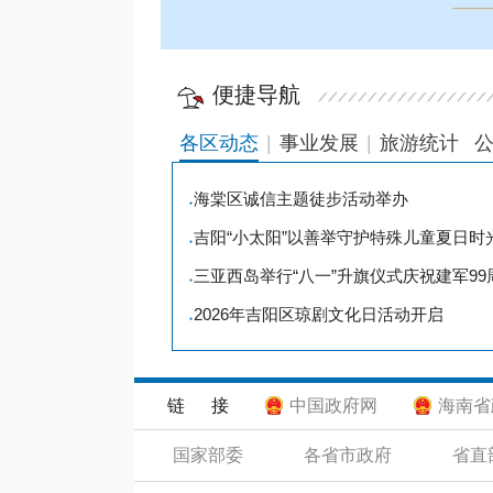
便捷导航
各区动态
|
事业发展
|
旅游统计
海棠区诚信主题徒步活动举办
●
吉阳“小太阳”以善举守护特殊儿童夏日时
●
三亚西岛举行“八一”升旗仪式庆祝建军99
●
2026年吉阳区琼剧文化日活动开启
●
链 接
中国政府网
海南省
国家部委
各省市政府
省直