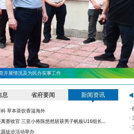
育开展情况及为民办实事工作
信息
省府要闻
新闻资讯
·
科 草本茶饮香溢海外
·
离赛收官 三亚小将陈悠然斩获男子帆板U16组长...
·
主题徒步活动举办