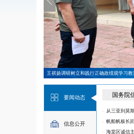
王祺扬调研树立和践行正确政绩观学习教
国务院
要闻动态
从三亚到莫斯
•
帆船帆板长距
•
信息公开
海棠区诚信
•