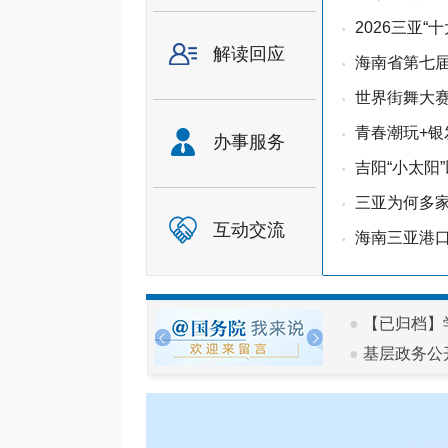
2026三亚
•
解读回应
海南省第七届
•
世界街舞大赛
•
青春潮玩+银
•
办事服务
吉阳“小太阳
•
三亚为何多
•
互动交流
海南三亚港
•
●
【已归档】学
●
基层政务公