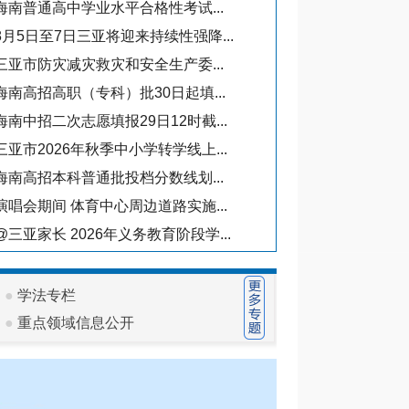
海南普通高中学业水平合格性考试...
·
三亚市旅游和文化
·
三亚市旅游和文化
8月5日至7日三亚将迎来持续性强降...
三亚市防灾减灾救灾和安全生产委...
财政信息
海南高招高职（专科）批30日起填...
·
2026年三亚市
海南中招二次志愿填报29日12时截...
·
2026年三亚
三亚市2026年秋季中小学转学线上...
·
2026年三亚
海南高招本科普通批投档分数线划...
·
2026年三亚市
演唱会期间 体育中心周边道路实施...
·
2026年三亚市
@三亚家长 2026年义务教育阶段学...
●
学法专栏
●
重点领域信息公开