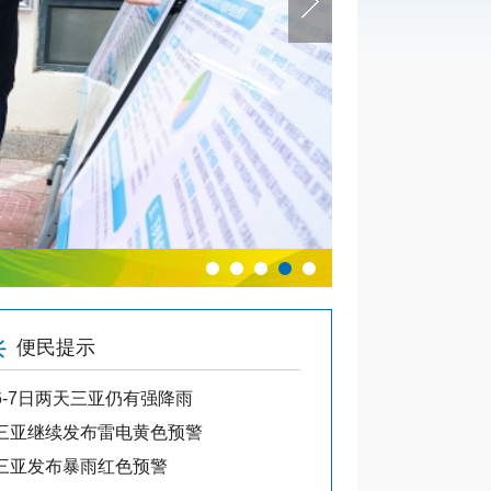
@国务院 我来说
便民提示
通知公告
6-7日两天三亚仍有强降雨
·
三亚市旅游和文化
三亚继续发布雷电黄色预警
·
三亚市公共文化中
三亚发布暴雨红色预警
·
关于“三亚市公共