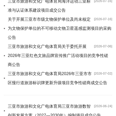
三亚市旅游和文化广电体育局海洋运动三亚标
[2026-07-16]
准与认证体系建设项目成交公告
关于开展三亚市市级文物保护单位及尚未核定
[2026-07-16]
为文物保护单位的不可移动文物卫星遥感监测项目的采购
公告
三亚市旅游和文化广电体育局关于委托开展
[2026-07-06]
2026年三亚红色文旅品牌宣传推广活动项目的竞争性磋
商公告
三亚市旅游和文化广电体育局2026年三亚市市
[2026-07-02]
区慢行道旅游标识牌更新升级项目竞争性磋商成交公告
三亚市旅游和文化广电体育局三亚市旅游数智
[2026-06-24]
创新发展方案（2027—2030年）编制项目成交公告