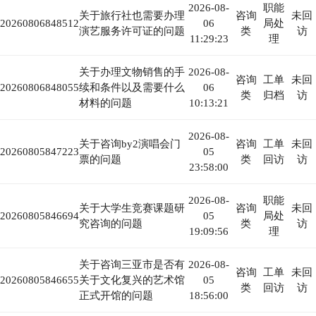
2026-08-
职能
关于旅行社也需要办理
咨询
未回
20260806848512
06
局处
演艺服务许可证的问题
类
访
11:29:23
理
关于办理文物销售的手
2026-08-
咨询
工单
未回
20260806848055
续和条件以及需要什么
06
类
归档
访
材料的问题
10:13:21
2026-08-
关于咨询by2演唱会门
咨询
工单
未回
20260805847223
05
票的问题
类
回访
访
23:58:00
2026-08-
职能
关于大学生竞赛课题研
咨询
未回
20260805846694
05
局处
究咨询的问题
类
访
19:09:56
理
关于咨询三亚市是否有
2026-08-
咨询
工单
未回
20260805846655
关于文化复兴的艺术馆
05
类
回访
访
正式开馆的问题
18:56:00