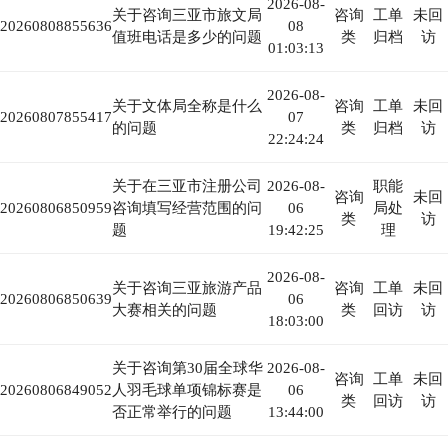
2026-08-
关于咨询三亚市旅文局
咨询
工单
未回
20260808855636
08
值班电话是多少的问题
类
归档
访
01:03:13
2026-08-
关于文体局全称是什么
咨询
工单
未回
20260807855417
07
的问题
类
归档
访
22:24:24
关于在三亚市注册公司
2026-08-
职能
咨询
未回
20260806850959
咨询填写经营范围的问
06
局处
类
访
题
19:42:25
理
2026-08-
关于咨询三亚旅游产品
咨询
工单
未回
20260806850639
06
大赛相关的问题
类
回访
访
18:03:00
关于咨询第30届全球华
2026-08-
咨询
工单
未回
20260806849052
人羽毛球单项锦标赛是
06
类
回访
访
否正常举行的问题
13:44:00