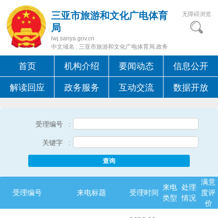
三亚市旅游和文化广电体育
无障碍浏览
局
lwj.sanya.gov.cn
中文域名 : 三亚市旅游和文化广电体育局.政务
首页
机构介绍
要闻动态
信息公开
解读回应
政务服务
互动交流
数据开放
受理编号 :
关键字 :
查询
满意
来电
处理
受理编号
来电标题
受理时间
度评
类型
情况
价