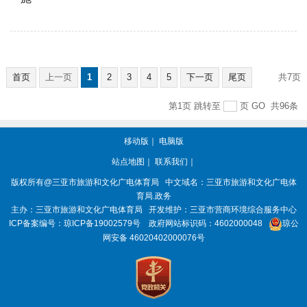
首页
上一页
1
2
3
4
5
下一页
尾页
共7页
第1页
跳转至
页
GO
共96条
移动版
｜
电脑版
站点地图
｜
联系我们
｜
版权所有
@三亚
市旅游和文化广电体育局
中文域名：三亚市旅游和文化广电体
育局.政务
主办：三亚
市旅游和文化广电体育局
开发维护：三亚市营商环境综合服务中心
ICP备案编号：
琼ICP备19002579号
政府网站标识码：
4602000048
琼公
网安备 46020402000076号