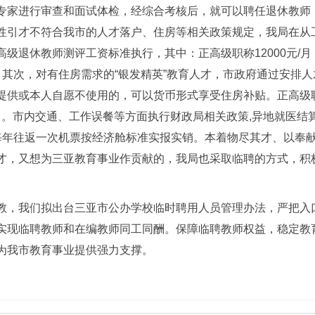
专家进行审查和面试体检，经综合考核后，就可以聘任退休教师
性引才不符合我市的人才落户、住房等相关政策规定，我局在从
退休教师测评工资标准执行，其中：正高级职称12000元/月（试
/月）。其次，对有住房需求的“银发精英”教育人才，市政府通过安
供或本人自愿不使用的，可以货币形式享受住房补贴。正高级职称
/月。市内交通、工作误餐等方面执行财政局相关政策,异地就医
每年往返一次机票按经济舱标准实报实销。本着物尽其才、以奉献
才，又想为三亚教育事业作贡献的，我局也采取临聘的方式，积
教，我们拟出台三亚市公办学校临时聘用人员管理办法，严把入
实现临聘教师和在编教师同工同酬。保障临聘教师权益，稳定教
为我市教育事业提供强力支撑。