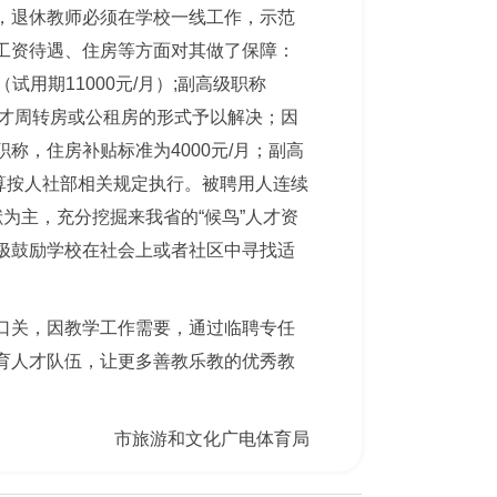
，退休教师必须在学校一线工作，示范
工资待遇、住房等方面对其做了保障：
用期11000元/月）;副高级职称
排人才周转房或公租房的形式予以解决；因
，住房补贴标准为4000元/月；副高
结算按人社部相关规定执行。被聘用人连续
为主，充分挖掘来我省的“候鸟”人才资
极鼓励学校在社会上或者社区中寻找适
口关，因教学工作需要，通过临聘专任
育人才队伍，让更多善教乐教的优秀教
市旅游和文化广电体育局