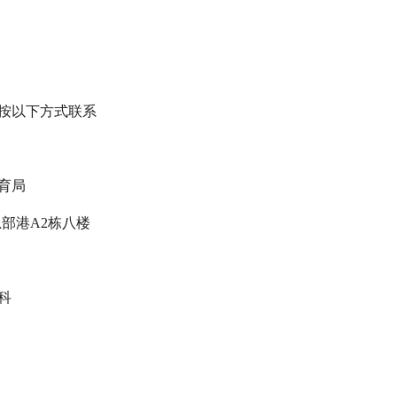
按以下方式联系
育局
部港A2栋八楼
科