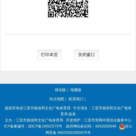
打印本页
关闭窗口
移动版
｜
电脑版
站点地图
｜
联系我们
｜
版权所有
@三亚
市旅游和文化广电体育局
中文域名：三亚市旅游和文化广电体
育局.政务
主办：三亚
市旅游和文化广电体育局
开发维护：三亚市营商环境综合服务中心
ICP备案编号：
琼ICP备19002579号
政府网站标识码：
4602000048
琼公
网安备 46020402000076号