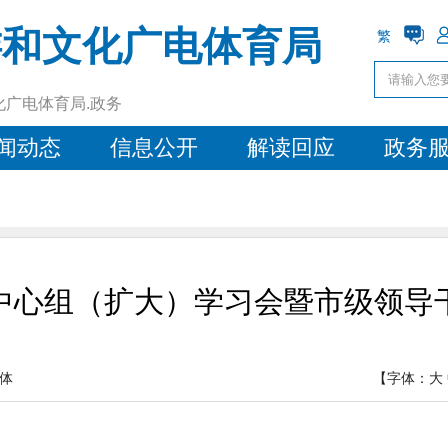
游和文化广电体育局
繁
化广电体育局.政务
闻动态
信息公开
解读回应
政务
中心组（扩大）学习会暨市级领导
体
【字体：
大