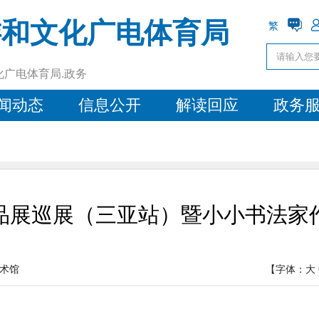
游和文化广电体育局
繁
化广电体育局.政务
闻动态
信息公开
解读回应
政务
品展巡展（三亚站）暨小小书法家
术馆
【字体：
大