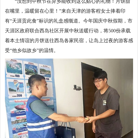
“没想到中秋节在异乡能收到这么贴心的礼物！月饼甜
在嘴里，温暖留在心里！”来自天津的游客程女士捧着印
有“天涯贡此食”标识的礼盒感慨道。今年国庆中秋假期，市
天涯区政府联合西岛社区开展中秋送暖行动，将500份承载
着本土情谊的月饼送往西岛各家民宿，让岛上过夜的游客感
受“他乡似故乡”的温情。