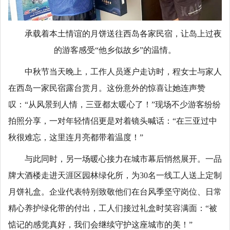
承载着本土情谊的月饼送往西岛各家民宿，让岛上过夜
的游客感受“他乡似故乡”的温情。
中秋节当天晚上，工作人员逐户走访时，程女士与家人
在西岛一家民宿露台赏月。这份意外的惊喜让她连声赞
叹：“从风景到人情，三亚都太暖心了！”现场不少游客纷纷
拍照分享，一对年轻情侣更是对着镜头喊话：“在三亚过中
秋很难忘，这里连月亮都带着温度！”
与此同时，另一场暖心接力在城市幕后悄然展开。一品
牌大酒楼走进天涯区园林绿化所，为30名一线工人送上定制
月饼礼盒。企业代表特别致敬他们在台风季坚守岗位、日常
精心养护绿化带的付出，工人们接过礼盒时笑容满面：“被
惦记的感觉真好，我们会继续守护这座城市的美！”