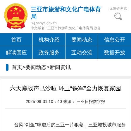
三亚市旅游和文化广电体育
无障碍浏览
局
lwj.sanya.gov.cn
中文域名 : 三亚市旅游和文化广电体育局.政务
首页
机构介绍
要闻动态
信息公开
解读回应
政务服务
互动交流
数据开放
首页>要闻动态>
新闻资讯
六天鏖战声已沙哑 环卫“铁军”全力恢复家园
2025-08-31 10：40
来源：
三亚日报数字报
台风“剑鱼”肆虐后的三亚一片狼藉，三亚城投城市服务