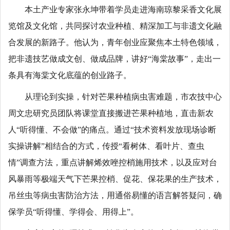
本土产业专家张永坤带着学员走进海南琼黎采香文化展
览馆及文化馆，共同探讨农业种植、精深加工与非遗文化融
合发展的新路子。他认为，青年创业应聚焦本土特色领域，
把非遗技艺做成文创、做成品牌，讲好“海棠故事”，走出一
条具有海棠文化底蕴的创业路子。
从理论到实操，针对芒果种植病虫害难题，市农技中心
周文忠研究员团队将课堂直接搬进芒果种植地，直击新农
人“听得懂、不会做”的痛点。通过“技术资料发放现场诊断
实操讲解”相结合的方式，传授“看树体、看叶片、查虫
情”调查方法，重点讲解烯效唑控梢施用技术，以及应对台
风暴雨等极端天气下芒果控梢、促花、保花果的生产技术，
吊丝虫等病虫害防治方法，用通俗易懂的语言解答疑问，确
保学员“听得懂、学得会、用得上”。