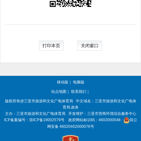
打印本页
关闭窗口
移动版
｜
电脑版
站点地图
｜
联系我们
｜
版权所有
@三亚
市旅游和文化广电体育局
中文域名：三亚市旅游和文化广电体
育局.政务
主办：三亚
市旅游和文化广电体育局
开发维护：三亚市营商环境综合服务中心
ICP备案编号：
琼ICP备19002579号
政府网站标识码：
4602000048
琼公
网安备 46020402000076号