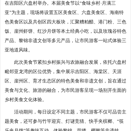
在吉阳区六盘村举办。本届美食节以“食味乡村·月满三
亚”为主题，现场将设置五区美食区、六盘美食区、海南特
色美食区以及共创区四大板块，汇聚糟粕醋、港门粉、三色
饭、崖州虾饼、红沙月饼等本土经典小吃，以及玫瑰谷特色
产品、黎锦非遗文创等多元产品，让市民游客一站式体验三
亚地道风味。
此次美食节紧扣乡村振兴与农旅融合发展，依托六盘村
毗邻亚龙湾的区位优势，集中展示吉阳区、海棠区、天涯
区、崖州区、育才生态区的特色美食和非遗文创，旨在通过
美食与文化、旅游的融合，为市民游客呈现一场别开生面的
乡村美食文化体验。
活动期间，每日设定不同主题，市民游客不仅可品尝主
题美食，还可参与竹竿迎宾、灯谜竞猜、快手夹槟榔、“筷
乐夹月饼”等趣味互动，体验黎锦、苗绣、椰雕等非遗技