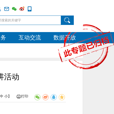
服务
互动交流
数据开放
讲活动
中
小
】
打印